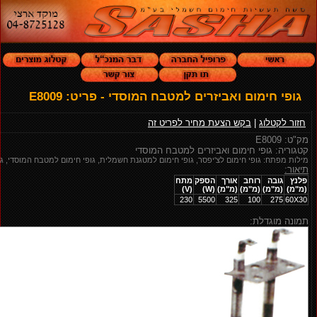
גופי חימום ואביזרים למטבח המוסדי - פריט: E8009
חזור לקטלוג
|
בקש הצעת מחיר לפריט זה
מק"ט: E8009
קטגוריה: גופי חימום ואביזרים למטבח המוסדי
מילות מפתח: גופי חימום לצ'יפסר, גופי חימום למטגנת חשמלית, גופי חימום למטבח המוסדי, גופ
תיאור:
פלנץ
גובה
רוחב
אורך
הספק
מתח
(מ"מ)
(מ"מ)
(מ"מ)
(מ"מ)
(W)
(V)
230
5500
325
100
275
60X30
תמונה מוגדלת: