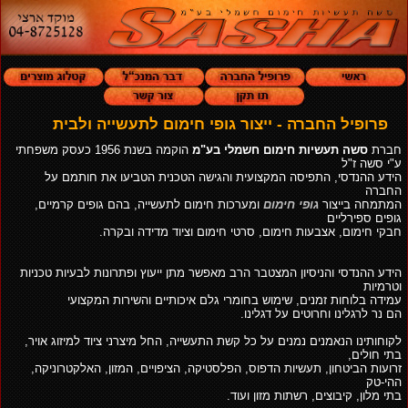
פרופיל החברה - ייצור גופי חימום לתעשייה ולבית
חברת
סשה תעשיות חימום חשמלי בע"מ
הוקמה בשנת 1956 כעסק משפחתי
ע"י סשה ז"ל
הידע ההנדסי, התפיסה המקצועית והגישה הטכנית הטביעו את חותמם על
החברה
המתמחה בייצור
גופי חימום
ומערכות חימום לתעשייה, בהם גופים קרמיים,
גופים ספירליים
חבקי חימום, אצבעות חימום, סרטי חימום וציוד מדידה ובקרה.
הידע ההנדסי והניסיון המצטבר הרב מאפשר מתן ייעוץ ופתרונות לבעיות טכניות
וטרמיות
עמידה בלוחות זמנים, שימוש בחומרי גלם איכותיים והשירות המקצועי
הם נר לרגלינו וחרוטים על דגלינו.
לקוחותינו הנאמנים נמנים על כל קשת התעשייה, החל מיצרני ציוד למיזוג אויר,
בתי חולים,
זרועות הביטחון, תעשיות הדפוס, הפלסטיקה, הציפויים, המזון, האלקטרוניקה,
ההי-טק
בתי מלון, קיבוצים, רשתות מזון ועוד.