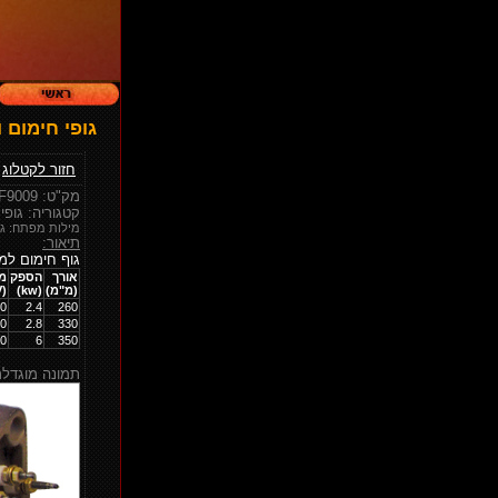
גופי חימום ו
חזור לקטלוג
|
מק"ט: F9009
קטגוריה: גופי
מילות מפתח: גופ
תיאור:
גוף חימום למ
אורך
הספק
מ
(מ"מ)
(kw)
(V)
0
2.4
260
0
2.8
330
0
6
350
תמונה מוגדלת