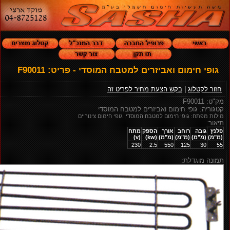
גופי חימום ואביזרים למטבח המוסדי - פריט: F90011
חזור לקטלוג
|
בקש הצעת מחיר לפריט זה
מק"ט: F90011
קטגוריה: גופי חימום ואביזרים למטבח המוסדי
מילות מפתח: גופי חימום למטבח המוסדי, גופי חימום צינוריים
תיאור:
פלנץ
גובה
רוחב
אורך
הספק
מתח
(מ"מ)
(מ"מ)
(מ"מ)
(מ"מ)
(kw)
(v)
230
2.5
550
125
30
55
תמונה מוגדלת: