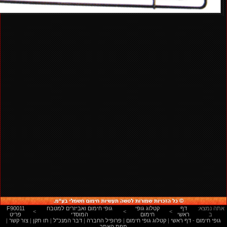
:אתה נמצא
דף
קטלוג גופי
גופי חימום ואביזרים למטבח
F90011
<
<
<
ב
ראשי
חימום
המוסדי
פריט
גופי חימום
-
דף ראשי
|
קטלוג גופי חימום
|
פרופיל החברה
|
דבר המנכ"ל
|
תו תקן
|
צור קשר
|
מפת האתר