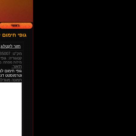
גופי חימום למ
חזור לקטלוג
|
מק"ט: B5007
קטגוריה: גופי 
מילות מפתח: מיזו
תיאור:
גופי חימום למז
וטרמוסטט דגם 70±5° ER
תמונה מוגדלת