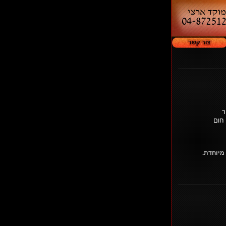
ר
 חום
מיוחדת.