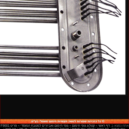
:אתה נמצא ב
דף ראשי
<
קטלוג גופי חימום
<
גופי חימום ואביזרים למטבח המוסדי
<
F9001 פריט