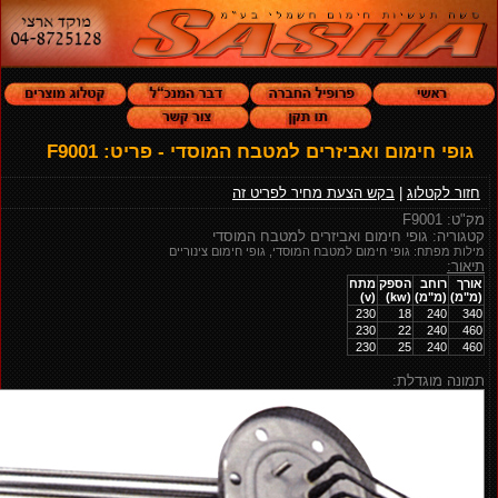
גופי חימום ואביזרים למטבח המוסדי - פריט: F9001
חזור לקטלוג
|
בקש הצעת מחיר לפריט זה
מק"ט: F9001
קטגוריה: גופי חימום ואביזרים למטבח המוסדי
מילות מפתח: גופי חימום למטבח המוסדי, גופי חימום צינוריים
תיאור:
אורך
רוחב
הספק
מתח
(מ"מ)
(מ"מ)
(kw)
(v)
230
18
240
340
230
22
240
460
230
25
240
460
תמונה מוגדלת: