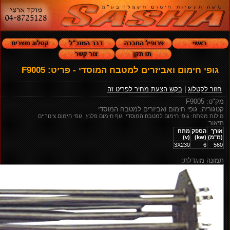
גופי חימום ואביזרים למטבח המוסדי - פריט: F9005
חזור לקטלוג
|
בקש הצעת מחיר לפריט זה
מק"ט: F9005
קטגוריה: גופי חימום ואביזרים למטבח המוסדי
מילות מפתח: גופי חימום למטבח המוסדי, גוף חימום פלנץ, גופי חימום צינוריים
תיאור:
אורך
הספק
מתח
(מ"מ)
(kw)
(v)
3X230
6
560
תמונה מוגדלת: